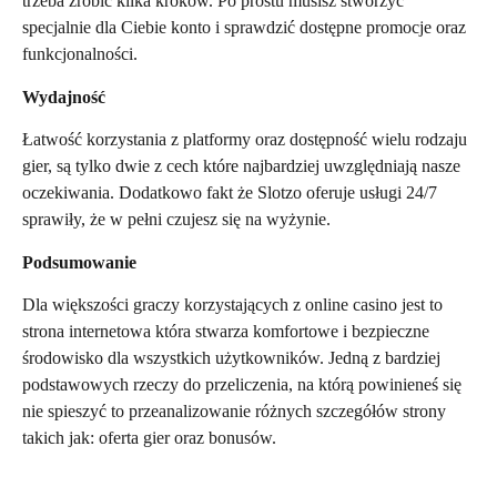
trzeba zrobić kilka kroków. Po prostu musisz stworzyć
specjalnie dla Ciebie konto i sprawdzić dostępne promocje oraz
funkcjonalności.
Wydajność
Łatwość korzystania z platformy oraz dostępność wielu rodzaju
gier, są tylko dwie z cech które najbardziej uwzględniają nasze
oczekiwania. Dodatkowo fakt że Slotzo oferuje usługi 24/7
sprawiły, że w pełni czujesz się na wyżynie.
Podsumowanie
Dla większości graczy korzystających z online casino jest to
strona internetowa która stwarza komfortowe i bezpieczne
środowisko dla wszystkich użytkowników. Jedną z bardziej
podstawowych rzeczy do przeliczenia, na którą powinieneś się
nie spieszyć to przeanalizowanie różnych szczegółów strony
takich jak: oferta gier oraz bonusów.