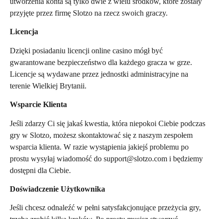
utworzenia konta są tylko dwie z wielu środków, które zostały
przyjęte przez firmę Slotzo na rzecz swoich graczy.
Licencja
Dzięki posiadaniu licencji online casino mógł być
gwarantowane bezpieczeństwo dla każdego gracza w grze.
Licencje są wydawane przez jednostki administracyjne na
terenie Wielkiej Brytanii.
Wsparcie Klienta
Jeśli zdarzy Ci się jakaś kwestia, która niepokoi Ciebie podczas
gry w Slotzo, możesz skontaktować się z naszym zespołem
wsparcia klienta. W razie wystąpienia jakiejś problemu po
prostu wysyłaj wiadomość do support@slotzo.com i będziemy
dostępni dla Ciebie.
Doświadczenie Użytkownika
Jeśli chcesz odnaleźć w pełni satysfakcjonujące przeżycia gry,