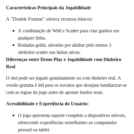
Características Principais da Jogabilidade
A "Double Fortune" oferece recursos básicos:
A combinação de Wild e Scatter para criar ganhos em
qualquer linha.
Rodadas grátis, ativadas por alinhar pelo menos 3
símbolos scatter nas linhas ativas.
Diferenças entre Demo Play e Jogabilidade com Dinheiro
Real
O slot pode ser jogado gratuitamente ou com dinheiro real. A
versão gratuita é útil para os novatos que desejam familiarizar-se
com as regras do jogo antes de apostar fundos reais.
Acessibilidade e Experiência do Usuário:
O jogo apresenta suporte completo a dispositivos móveis,
oferecendo experiências semelhantes ao computador
pessoal ou tablet.