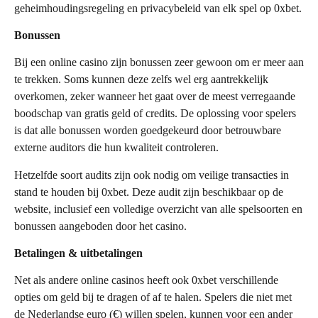
geheimhoudingsregeling en privacybeleid van elk spel op 0xbet.
Bonussen
Bij een online casino zijn bonussen zeer gewoon om er meer aan
te trekken. Soms kunnen deze zelfs wel erg aantrekkelijk
overkomen, zeker wanneer het gaat over de meest verregaande
boodschap van gratis geld of credits. De oplossing voor spelers
is dat alle bonussen worden goedgekeurd door betrouwbare
externe auditors die hun kwaliteit controleren.
Hetzelfde soort audits zijn ook nodig om veilige transacties in
stand te houden bij 0xbet. Deze audit zijn beschikbaar op de
website, inclusief een volledige overzicht van alle spelsoorten en
bonussen aangeboden door het casino.
Betalingen & uitbetalingen
Net als andere online casinos heeft ook 0xbet verschillende
opties om geld bij te dragen of af te halen. Spelers die niet met
de Nederlandse euro (€) willen spelen, kunnen voor een ander