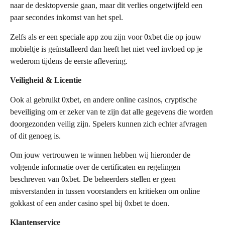
naar de desktopversie gaan, maar dit verlies ongetwijfeld een
paar secondes inkomst van het spel.
Zelfs als er een speciale app zou zijn voor 0xbet die op jouw
mobieltje is geïnstalleerd dan heeft het niet veel invloed op je
wederom tijdens de eerste aflevering.
Veiligheid & Licentie
Ook al gebruikt 0xbet, en andere online casinos, cryptische
beveiliging om er zeker van te zijn dat alle gegevens die worden
doorgezonden veilig zijn. Spelers kunnen zich echter afvragen
of dit genoeg is.
Om jouw vertrouwen te winnen hebben wij hieronder de
volgende informatie over de certificaten en regelingen
beschreven van 0xbet. De beheerders stellen er geen
misverstanden in tussen voorstanders en kritieken om online
gokkast of een ander casino spel bij 0xbet te doen.
Klantenservice