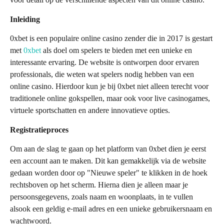
voor detail op de verschillende aspecten van dit online casino.
Inleiding
0xbet is een populaire online casino zender die in 2017 is gestart
met
0xbet
als doel om spelers te bieden met een unieke en
interessante ervaring. De website is ontworpen door ervaren
professionals, die weten wat spelers nodig hebben van een
online casino. Hierdoor kun je bij 0xbet niet alleen terecht voor
traditionele online gokspellen, maar ook voor live casinogames,
virtuele sportschatten en andere innovatieve opties.
Registratieproces
Om aan de slag te gaan op het platform van 0xbet dien je eerst
een account aan te maken. Dit kan gemakkelijk via de website
gedaan worden door op "Nieuwe speler" te klikken in de hoek
rechtsboven op het scherm. Hierna dien je alleen maar je
persoonsgegevens, zoals naam en woonplaats, in te vullen
alsook een geldig e-mail adres en een unieke gebruikersnaam en
wachtwoord.