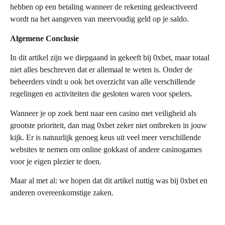
hebben op een betaling wanneer de rekening gedeactiveerd
wordt na het aangeven van meervoudig geld op je saldo.
Algemene Conclusie
In dit artikel zijn we diepgaand in gekeeft bij 0xbet, maar totaal
niet alles beschreven dat er allemaal te weten is. Onder de
beheerders vindt u ook het overzicht van alle verschillende
regelingen en activiteiten die gesloten waren voor spelers.
Wanneer je op zoek bent naar een casino met veiligheid als
grootste prioriteit, dan mag 0xbet zeker niet ontbreken in jouw
kijk. Er is natuurlijk genoeg keus uit veel meer verschillende
websites te nemen om online gokkast of andere casinogames
voor je eigen plezier te doen.
Maar al met al: we hopen dat dit artikel nuttig was bij 0xbet en
anderen overeenkomstige zaken.