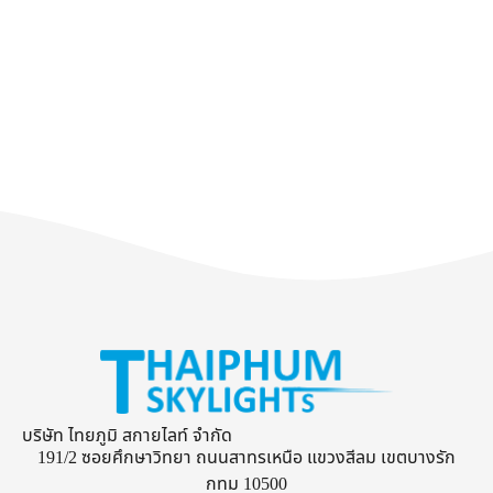
บริษัท ไทยภูมิ สกายไลท์ จำกัด
191/2 ซอยศึกษาวิทยา ถนนสาทรเหนือ แขวงสีลม เขตบางรัก
กทม 10500