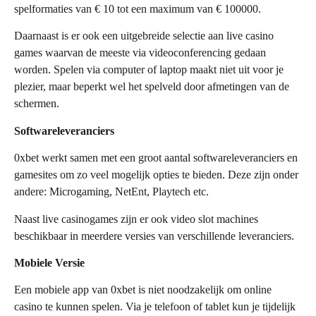
spelformaties van € 10 tot een maximum van € 100000.
Daarnaast is er ook een uitgebreide selectie aan live casino
games waarvan de meeste via videoconferencing gedaan
worden. Spelen via computer of laptop maakt niet uit voor je
plezier, maar beperkt wel het spelveld door afmetingen van de
schermen.
Softwareleveranciers
0xbet werkt samen met een groot aantal softwareleveranciers en
gamesites om zo veel mogelijk opties te bieden. Deze zijn onder
andere: Microgaming, NetEnt, Playtech etc.
Naast live casinogames zijn er ook video slot machines
beschikbaar in meerdere versies van verschillende leveranciers.
Mobiele Versie
Een mobiele app van 0xbet is niet noodzakelijk om online
casino te kunnen spelen. Via je telefoon of tablet kun je tijdelijk