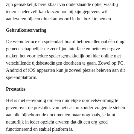
zijn gemakkelijk bereikbaar via onderstaande optie, waarbij
iedere speler zelf kan kiezen hoe hij zijn gegevens wil
aanleveren bij een direct antwoord in het bezit te nemen.
Gebruikerservaring
De webinterface en spelendashboard hebben allemaal één ding
gemeenschappelijk: de zeer fijne interface en nette weergave
maken het voor iedere speler gemakkelijk om hier online met
verschillende tijdsbestedingen doorheen te gaan. Zowel op PC,
Android of iOS apparaten kun je zoveel plezier beleven aan dit
spelendplatform.
Prestaties
Het is niet eenvoudig om een duidelijke oordeelsvorming te
geven over de prestaties van het casino zonder vragen te stellen
aan alle bijbehorende documenten maar nogmaals, je kunt
natuurlijk in ieder opzicht ervaren dat dit een erg goed
functionerend en stabiel platform is.