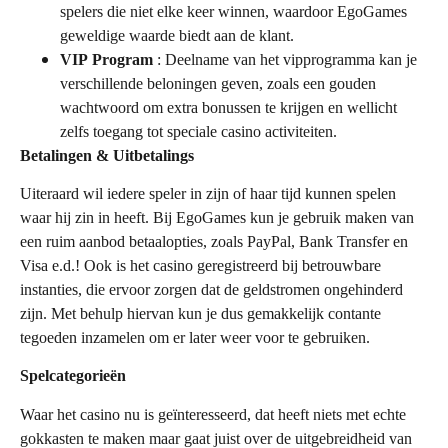
spelers die niet elke keer winnen, waardoor EgoGames
geweldige waarde biedt aan de klant.
VIP Program
: Deelname van het vipprogramma kan je
verschillende beloningen geven, zoals een gouden
wachtwoord om extra bonussen te krijgen en wellicht
zelfs toegang tot speciale casino activiteiten.
Betalingen & Uitbetalings
Uiteraard wil iedere speler in zijn of haar tijd kunnen spelen
waar hij zin in heeft. Bij EgoGames kun je gebruik maken van
een ruim aanbod betaalopties, zoals PayPal, Bank Transfer en
Visa e.d.! Ook is het casino geregistreerd bij betrouwbare
instanties, die ervoor zorgen dat de geldstromen ongehinderd
zijn. Met behulp hiervan kun je dus gemakkelijk contante
tegoeden inzamelen om er later weer voor te gebruiken.
Spelcategorieën
Waar het casino nu is geïnteresseerd, dat heeft niets met echte
gokkasten te maken maar gaat juist over de uitgebreidheid van