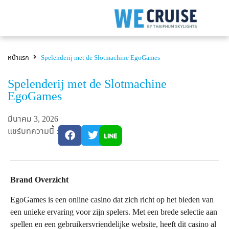
หน้าแรก
Spelenderij met de Slotmachine EgoGames
Spelenderij met de Slotmachine
EgoGames
มีนาคม 3, 2026
แชร์บทความนี้ :
Brand Overzicht
EgoGames is een online casino dat zich richt op het bieden van
een unieke ervaring voor zijn spelers. Met een brede selectie aan
spellen en een gebruikersvriendelijke website, heeft dit casino al