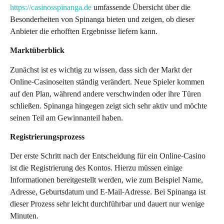
https://casinosspinanga.de
umfassende Übersicht über die
Besonderheiten von Spinanga bieten und zeigen, ob dieser
Anbieter die erhofften Ergebnisse liefern kann.
Marktüberblick
Zunächst ist es wichtig zu wissen, dass sich der Markt der
Online-Casinoseiten ständig verändert. Neue Spieler kommen
auf den Plan, während andere verschwinden oder ihre Türen
schließen. Spinanga hingegen zeigt sich sehr aktiv und möchte
seinen Teil am Gewinnanteil haben.
Registrierungsprozess
Der erste Schritt nach der Entscheidung für ein Online-Casino
ist die Registrierung des Kontos. Hierzu müssen einige
Informationen bereitgestellt werden, wie zum Beispiel Name,
Adresse, Geburtsdatum und E-Mail-Adresse. Bei Spinanga ist
dieser Prozess sehr leicht durchführbar und dauert nur wenige
Minuten.