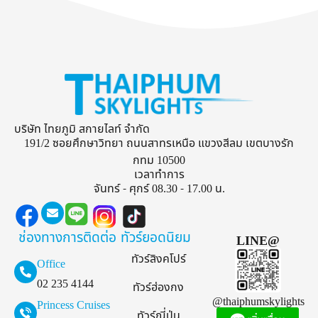
บริษัท ไทยภูมิ สกายไลท์ จำกัด
191/2 ซอยศึกษาวิทยา ถนนสาทรเหนือ แขวงสีลม เขตบางรัก
กทม 10500
เวลาทำการ
จันทร์ - ศุกร์ 08.30 - 17.00 น.
ช่องทางการติดต่อ
ทัวร์ยอดนิยม
LINE@
ทัวร์สิงคโปร์
Office
02 235 4144
ทัวร์ฮ่องกง
@thaiphumskylights
Princess Cruises
ทัวร์ญี่ปุ่น