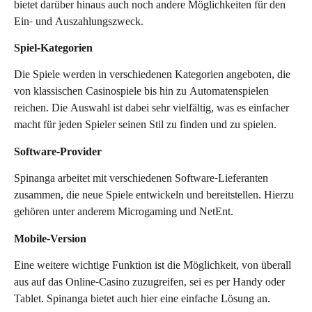
bietet darüber hinaus auch noch andere Möglichkeiten für den
Ein- und Auszahlungszweck.
Spiel-Kategorien
Die Spiele werden in verschiedenen Kategorien angeboten, die
von klassischen Casinospiele bis hin zu Automatenspielen
reichen. Die Auswahl ist dabei sehr vielfältig, was es einfacher
macht für jeden Spieler seinen Stil zu finden und zu spielen.
Software-Provider
Spinanga arbeitet mit verschiedenen Software-Lieferanten
zusammen, die neue Spiele entwickeln und bereitstellen. Hierzu
gehören unter anderem Microgaming und NetEnt.
Mobile-Version
Eine weitere wichtige Funktion ist die Möglichkeit, von überall
aus auf das Online-Casino zuzugreifen, sei es per Handy oder
Tablet. Spinanga bietet auch hier eine einfache Lösung an.