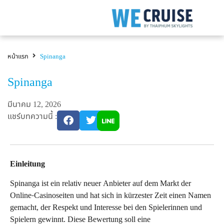
หน้าแรก
Spinanga
Spinanga
มีนาคม 12, 2026
แชร์บทความนี้ :
Einleitung
Spinanga ist ein relativ neuer Anbieter auf dem Markt der
Online-Casinoseiten und hat sich in kürzester Zeit einen Namen
gemacht, der Respekt und Interesse bei den Spielerinnen und
Spielern gewinnt. Diese Bewertung soll eine