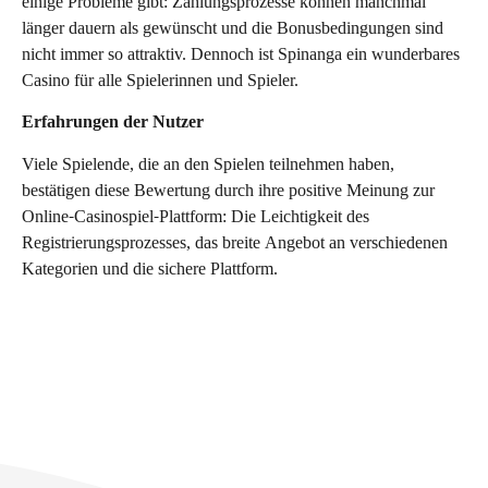
einige Probleme gibt: Zahlungsprozesse können manchmal
länger dauern als gewünscht und die Bonusbedingungen sind
nicht immer so attraktiv. Dennoch ist Spinanga ein wunderbares
Casino für alle Spielerinnen und Spieler.
Erfahrungen der Nutzer
Viele Spielende, die an den Spielen teilnehmen haben,
bestätigen diese Bewertung durch ihre positive Meinung zur
Online-Casinospiel-Plattform: Die Leichtigkeit des
Registrierungsprozesses, das breite Angebot an verschiedenen
Kategorien und die sichere Plattform.