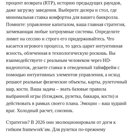
процент возврата (RTP), историю предыдущих раундов,
даже загрузку заведения. Выберите дилера и стол, где
минимальная ставка комфортна для вашего банкролла.
Помните: управление капиталом, ваша главная стратегия,
затмевающая любые хитроумные системы. Определите
лимит на сессию и строго его придерживайтесь. Что
касается игрового процесса, то здесь царит интуитивная
ясность, облеченная в технологическую роскошь. Вы
взаимодействуете с реальным человеком через HD-
видеопоток, делаете ставки в отведенный таймфрейм с
помощью интуитивных элементов управления, а исход
решают реальные физические объекты, карты, рулеточный
шар, кости. Ваша задача – знать базовые правила
выбранной игры (блэкджек, рулетка, баккара, кости) и
действовать в рамках своего плана. Эмоции – ваш худший
враг. Холодный расчет, союзник.
Стратегии? В 2026 они эволюционировали от догм к
гибким framework’ам. Для рулетки по-прежнему