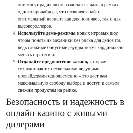
они могут радикально различаться даже в рамках
одного провайдера, что позволяет найти
оптимальный вариант как для новичков, так и для
высокороллеров.
Используйте демо-режимы
новых игровых шоу,
чтобы понять их механики без риска для депозита,
ведь сложные бонусные раунды могут кардинально
менять стратегию.
Отдавайте предпочтение казино,
которые
сотрудничают с несколькими ведущими
провайдерами одновременно – это дает вам
максимальную свободу выбора и доступ к самым
свежим продуктам на рынке.
Безопасность и надежность в
онлайн казино с живыми
дилерами