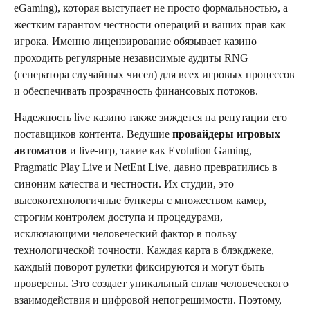
eGaming), которая выступает не просто формальностью, а
жестким гарантом честности операций и ваших прав как
игрока. Именно лицензирование обязывает казино
проходить регулярные независимые аудиты RNG
(генератора случайных чисел) для всех игровых процессов
и обеспечивать прозрачность финансовых потоков.
Надежность live-казино также зиждется на репутации его
поставщиков контента. Ведущие
провайдеры игровых
автоматов
и live-игр, такие как Evolution Gaming,
Pragmatic Play Live и NetEnt Live, давно превратились в
синоним качества и честности. Их студии, это
высокотехнологичные бункеры с множеством камер,
строгим контролем доступа и процедурами,
исключающими человеческий фактор в пользу
технологической точности. Каждая карта в блэкджеке,
каждый поворот рулетки фиксируются и могут быть
проверены. Это создает уникальный сплав человеческого
взаимодействия и цифровой непогрешимости. Поэтому,