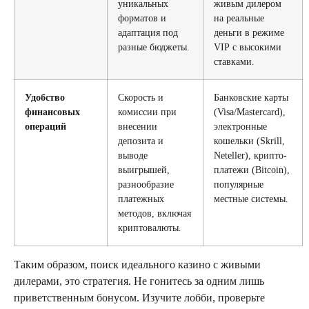
уникальных
живым дилером
форматов и
на реальные
адаптация под
деньги в режиме
разные бюджеты.
VIP с высокими
ставками.
Удобство
Скорость и
Банковские карты
финансовых
комиссии при
(Visa/Mastercard),
операций
внесении
электронные
депозита и
кошельки (Skrill,
выводе
Neteller), крипто-
выигрышей,
платежи (Bitcoin),
разнообразие
популярные
платежных
местные системы.
методов, включая
криптовалюты.
Таким образом, поиск идеального казино с живыми
дилерами, это стратегия. Не гонитесь за одним лишь
приветственным бонусом. Изучите лобби, проверьте