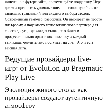
лицензию в футере сайта, протестируйте поддержку. Игра
должна приносить удовольствие, а не головную боль от
зависших транзакций или скудного выбора столов.
Современный гемблер, разборчив. Он выбирает не просто
платформу, а надежного технологического партнера для
своего досуга, где каждая ставка, это билет в
профессионально организованное шоу, а каждый
выигрыш, моментально поступает на счет. Это и есть
высшая лига.
Ведущие провайдеры live-
игр: от Evolution до Pragmatic
Play Live
Эволюция живого стола: как
провайдеры создают аутентичную
атмосферу