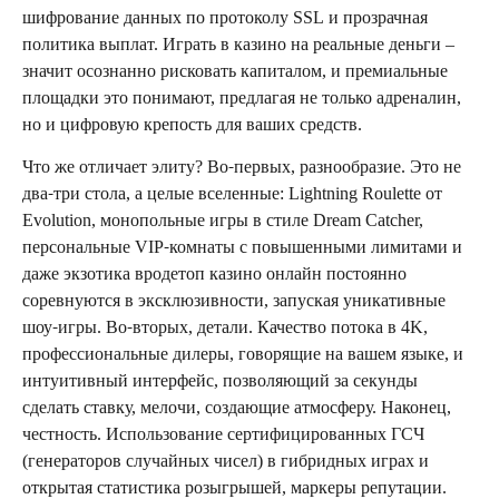
шифрование данных по протоколу SSL и прозрачная
политика выплат. Играть в казино на реальные деньги –
значит осознанно рисковать капиталом, и премиальные
площадки это понимают, предлагая не только адреналин,
но и цифровую крепость для ваших средств.
Что же отличает элиту? Во-первых, разнообразие. Это не
два-три стола, а целые вселенные: Lightning Roulette от
Evolution, монопольные игры в стиле Dream Catcher,
персональные VIP-комнаты с повышенными лимитами и
даже экзотика вродетоп казино онлайн постоянно
соревнуются в эксклюзивности, запуская уникативные
шоу-игры. Во-вторых, детали. Качество потока в 4K,
профессиональные дилеры, говорящие на вашем языке, и
интуитивный интерфейс, позволяющий за секунды
сделать ставку, мелочи, создающие атмосферу. Наконец,
честность. Использование сертифицированных ГСЧ
(генераторов случайных чисел) в гибридных играх и
открытая статистика розыгрышей, маркеры репутации.