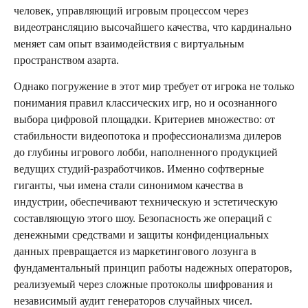
человек, управляющий игровым процессом через
видеотрансляцию высочайшего качества, что кардинально
меняет сам опыт взаимодействия с виртуальным
пространством азарта.
Однако погружение в этот мир требует от игрока не только
понимания правил классических игр, но и осознанного
выбора цифровой площадки. Критериев множество: от
стабильности видеопотока и профессионализма дилеров
до глубины игрового лобби, наполненного продукцией
ведущих студий-разработчиков. Именно софтверные
гиганты, чьи имена стали синонимом качества в
индустрии, обеспечивают техническую и эстетическую
составляющую этого шоу. Безопасность же операций с
денежными средствами и защиты конфиденциальных
данных превращается из маркетингового лозунга в
фундаментальный принцип работы надежных операторов,
реализуемый через сложные протоколы шифрования и
независимый аудит генераторов случайных чисел.