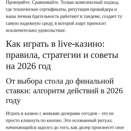
Проверяйте. Сравнивайте. Только комплексный подход,
где технические сертификаты, репутация провайдера и
ваша личная бдительность работают в тандеме, создает ту
самую надежную среду, в которой азарт приносит
исключительно удовольствие.
Как играть в live-казино:
правила, стратегии и советы
на 2026 год
От выбора стола до финальной
ставки: алгоритм действий в 2026
году
Играть в казино с живыми дилерами сегодня – это не
просто кликнуть по кнопке. Это осознанный ритуал,
начинающийся задолго до того, как дилер произнесет свое