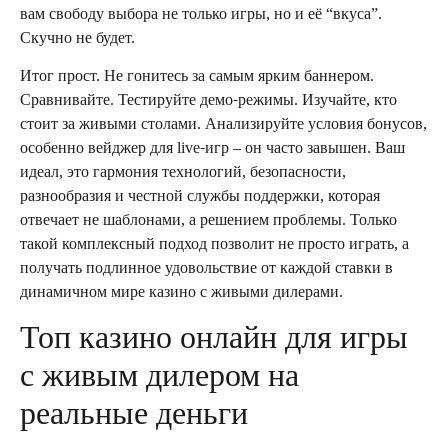
вам свободу выбора не только игры, но и её “вкуса”.
Скучно не будет.
Итог прост. Не гонитесь за самым ярким баннером.
Сравнивайте. Тестируйте демо-режимы. Изучайте, кто
стоит за живыми столами. Анализируйте условия бонусов,
особенно вейджер для live-игр – он часто завышен. Ваш
идеал, это гармония технологий, безопасности,
разнообразия и честной службы поддержки, которая
отвечает не шаблонами, а решением проблемы. Только
такой комплексный подход позволит не просто играть, а
получать подлинное удовольствие от каждой ставки в
динамичном мире казино с живыми дилерами.
Топ казино онлайн для игры
с живым дилером на
реальные деньги