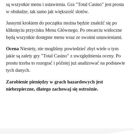
są wszystkie menu i ustawienia. Gra "Total Casino" jest prosta
w obsłudze, tak samo jak większość slotów.
Jasnymi krokiem do początku można będzie znaleźć się po
kliknięciu przycisku Menu Głównego. Po otwarciu widoczne
będą wszystkie dostępne menu wraz ze swoimi ustawieniami.
Ocena
Niestety, nie mogliśmy powiedzieć zbyt wiele o tym
jakie są zalety gry "Total Casino" z uwzględnienia oceny. Po
prostu trzeba to rozegrać i później już analizować na podstawie
tych danych.
Zarobienie pieniędzy w grach hazardowych jest
niebezpieczne, dlatego zachowaj się ostrożnie.