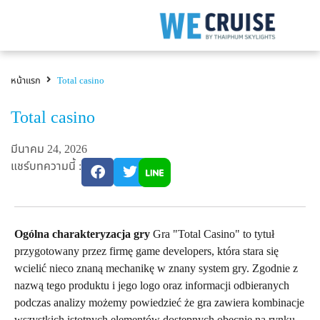
หน้าแรก
Total casino
Total casino
มีนาคม 24, 2026
แชร์บทความนี้ :
Ogólna charakteryzacja gry
Gra "Total Casino" to tytuł
przygotowany przez firmę game developers, która stara się
wcielić nieco znaną mechanikę w znany system gry. Zgodnie z
nazwą tego produktu i jego logo oraz informacji odbieranych
podczas analizy możemy powiedzieć że gra zawiera kombinacje