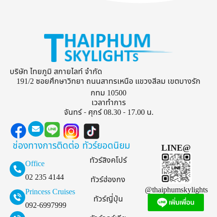
บริษัท ไทยภูมิ สกายไลท์ จำกัด
191/2 ซอยศึกษาวิทยา ถนนสาทรเหนือ แขวงสีลม เขตบางรัก
กทม 10500
เวลาทำการ
จันทร์ - ศุกร์ 08.30 - 17.00 น.
ช่องทางการติดต่อ
ทัวร์ยอดนิยม
LINE@
ทัวร์สิงคโปร์
Office
02 235 4144
ทัวร์ฮ่องกง
@thaiphumskylights
Princess Cruises
ทัวร์ญี่ปุ่น
092-6997999