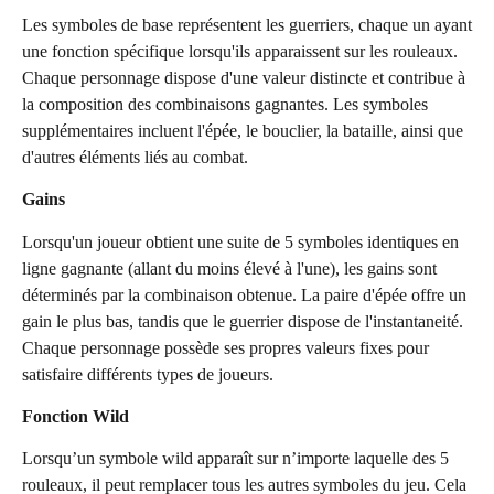
Les symboles de base représentent les guerriers, chaque un ayant
une fonction spécifique lorsqu'ils apparaissent sur les rouleaux.
Chaque personnage dispose d'une valeur distincte et contribue à
la composition des combinaisons gagnantes. Les symboles
supplémentaires incluent l'épée, le bouclier, la bataille, ainsi que
d'autres éléments liés au combat.
Gains
Lorsqu'un joueur obtient une suite de 5 symboles identiques en
ligne gagnante (allant du moins élevé à l'une), les gains sont
déterminés par la combinaison obtenue. La paire d'épée offre un
gain le plus bas, tandis que le guerrier dispose de l'instantaneité.
Chaque personnage possède ses propres valeurs fixes pour
satisfaire différents types de joueurs.
Fonction Wild
Lorsqu’un symbole wild apparaît sur n’importe laquelle des 5
rouleaux, il peut remplacer tous les autres symboles du jeu. Cela