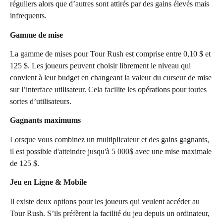
réguliers alors que d’autres sont attirés par des gains élevés mais
infrequents.
Gamme de mise
La gamme de mises pour Tour Rush est comprise entre 0,10 $ et
125 $. Les joueurs peuvent choisir librement le niveau qui
convient à leur budget en changeant la valeur du curseur de mise
sur l’interface utilisateur. Cela facilite les opérations pour toutes
sortes d’utilisateurs.
Gagnants maximums
Lorsque vous combinez un multiplicateur et des gains gagnants,
il est possible d'atteindre jusqu'à 5 000$ avec une mise maximale
de 125 $.
Jeu en Ligne & Mobile
Il existe deux options pour les joueurs qui veulent accéder au
Tour Rush. S’ils préfèrent la facilité du jeu depuis un ordinateur,