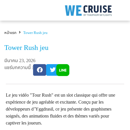
หน้าแรก
Tower Rush jeu
Tower Rush jeu
มีนาคม 23, 2026
แชร์บทความนี้ :
Le jeu vidéo "Tour Rush" est un slot classique qui offre une
expérience de jeu agréable et excitante. Conçu par les
développeurs d’Yggdrasil, ce jeu présente des graphismes
soignés, des animations fluides et des thèmes variés pour
captiver les joueurs.