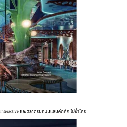
nteractive และตลาดริมถนนแสนคึกคัก ไม่ซ้ำใคร