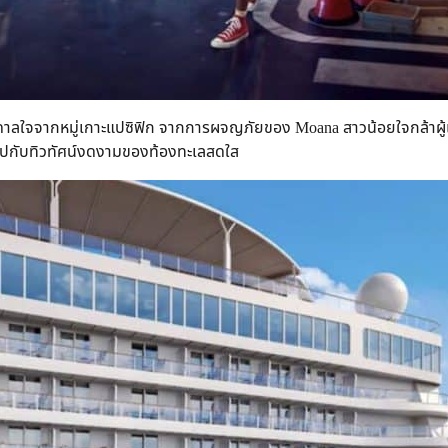
บันดาลใจจากหมู่เกาะแปซิฟิก จากการผจญภัยของ Moana สาวน้อยใจกล้าผู
นไปกับทิวทัศน์งดงามของท้องทะเลสดใส