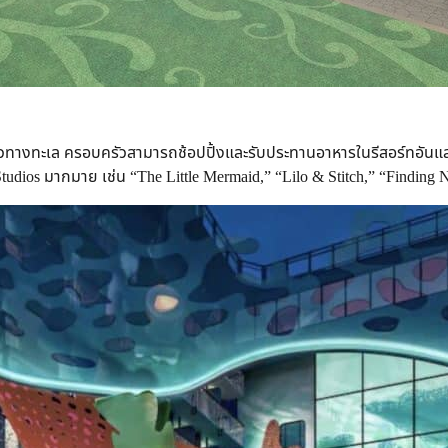
งราวทางทะเล ครอบครัวสามารถช้อปปิ้งและรับประทานอาหารในรีสอร์ทอั
Studios มากมาย เช่น “The Little Mermaid,” “Lilo & Stitch,” “Findin