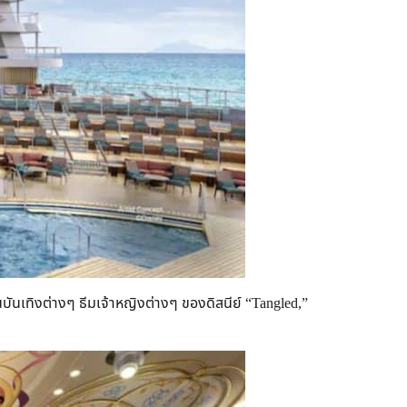
ันเทิงต่างๆ ธีมเจ้าหญิงต่างๆ ของดิสนีย์ “Tangled,”