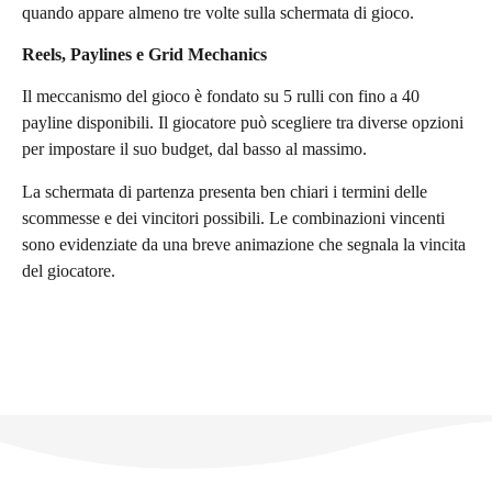
quando appare almeno tre volte sulla schermata di gioco.
Reels, Paylines e Grid Mechanics
Il meccanismo del gioco è fondato su 5 rulli con fino a 40
payline disponibili. Il giocatore può scegliere tra diverse opzioni
per impostare il suo budget, dal basso al massimo.
La schermata di partenza presenta ben chiari i termini delle
scommesse e dei vincitori possibili. Le combinazioni vincenti
sono evidenziate da una breve animazione che segnala la vincita
del giocatore.