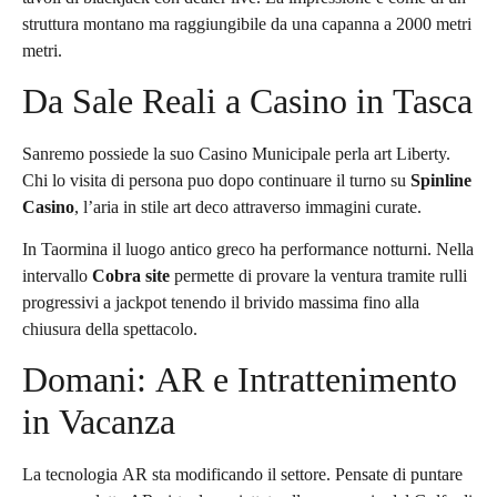
struttura montano ma raggiungibile da una capanna a 2000 metri
metri.
Da Sale Reali a Casino in Tasca
Sanremo possiede la suo Casino Municipale perla art Liberty.
Chi lo visita di persona puo dopo continuare il turno su
Spinline
Casino
, l’aria in stile art deco attraverso immagini curate.
In Taormina il luogo antico greco ha performance notturni. Nella
intervallo
Cobra site
permette di provare la ventura tramite rulli
progressivi a jackpot tenendo il brivido massima fino alla
chiusura della spettacolo.
Domani: AR e Intrattenimento
in Vacanza
La tecnologia AR sta modificando il settore. Pensate di puntare