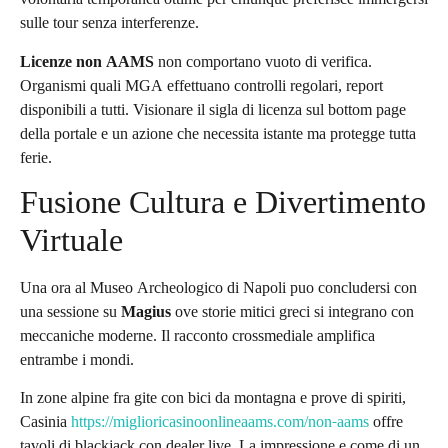
sulle tour senza interferenze.
Licenze non AAMS
non comportano vuoto di verifica.
Organismi quali MGA effettuano controlli regolari, report
disponibili a tutti. Visionare il sigla di licenza sul bottom page
della portale e un azione che necessita istante ma protegge tutta
ferie.
Fusione Cultura e Divertimento
Virtuale
Una ora al Museo Archeologico di Napoli puo concludersi con
una sessione su
Magius
ove storie mitici greci si integrano con
meccaniche moderne. Il racconto crossmediale amplifica
entrambe i mondi.
In zone alpine fra gite con bici da montagna e prove di spiriti,
Casinia
https://miglioricasinoonlineaams.com/non-aams
offre
tavoli di blackjack con dealer live. La impressione e come di un