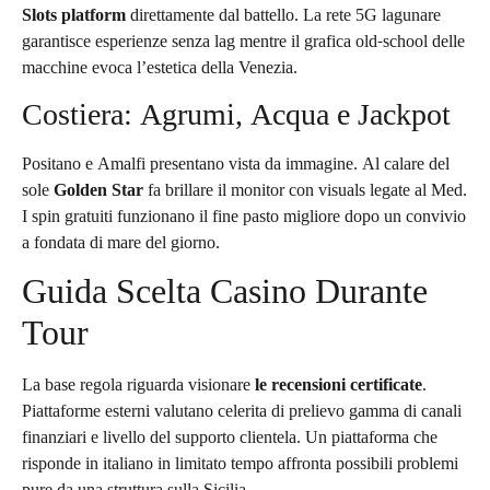
Slots platform
direttamente dal battello. La rete 5G lagunare
garantisce esperienze senza lag mentre il grafica old-school delle
macchine evoca l’estetica della Venezia.
Costiera: Agrumi, Acqua e Jackpot
Positano e Amalfi presentano vista da immagine. Al calare del
sole
Golden Star
fa brillare il monitor con visuals legate al Med.
I spin gratuiti funzionano il fine pasto migliore dopo un convivio
a fondata di mare del giorno.
Guida Scelta Casino Durante
Tour
La base regola riguarda visionare
le recensioni certificate
.
Piattaforme esterni valutano celerita di prelievo gamma di canali
finanziari e livello del supporto clientela. Un piattaforma che
risponde in italiano in limitato tempo affronta possibili problemi