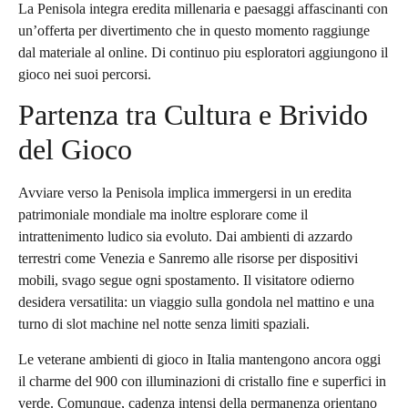
La Penisola integra eredita millenaria e paesaggi affascinanti con
un’offerta per divertimento che in questo momento raggiunge
dal materiale al online. Di continuo piu esploratori aggiungono il
gioco nei suoi percorsi.
Partenza tra Cultura e Brivido
del Gioco
Avviare verso la Penisola implica immergersi in un eredita
patrimoniale mondiale ma inoltre esplorare come il
intrattenimento ludico sia evoluto. Dai ambienti di azzardo
terrestri come Venezia e Sanremo alle risorse per dispositivi
mobili, svago segue ogni spostamento. Il visitatore odierno
desidera versatilita: un viaggio sulla gondola nel mattino e una
turno di slot machine nel notte senza limiti spaziali.
Le veterane ambienti di gioco in Italia mantengono ancora oggi
il charme del 900 con illuminazioni di cristallo fine e superfici in
verde. Comunque, cadenza intensi della permanenza orientano