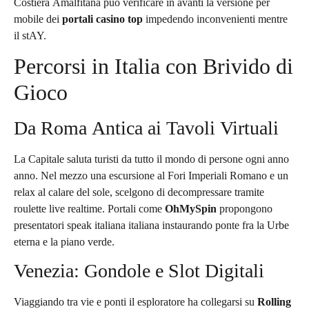
Costiera Amalfitana puo verificare in avanti la versione per
mobile dei
portali casino top
impedendo inconvenienti mentre
il stAY.
Percorsi in Italia con Brivido di
Gioco
Da Roma Antica ai Tavoli Virtuali
La Capitale saluta turisti da tutto il mondo di persone ogni anno
anno. Nel mezzo una escursione al Fori Imperiali Romano e un
relax al calare del sole, scelgono di decompressare tramite
roulette live realtime. Portali come
OhMySpin
propongono
presentatori speak italiana italiana instaurando ponte fra la Urbe
eterna e la piano verde.
Venezia: Gondole e Slot Digitali
Viaggiando tra vie e ponti il esploratore ha collegarsi su
Rolling