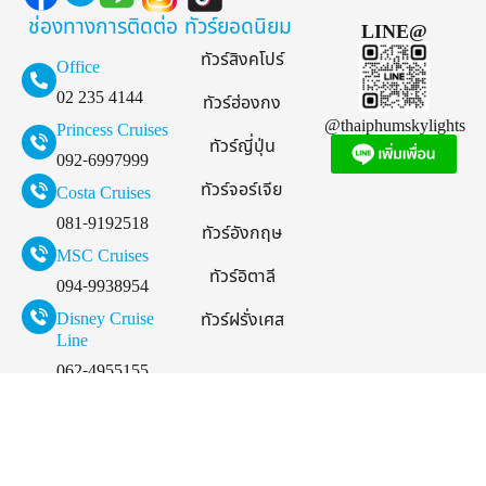
ช่องทางการติดต่อ
ทัวร์ยอดนิยม
LINE@
ทัวร์สิงคโปร์
Office
02 235 4144
ทัวร์ฮ่องกง
@thaiphumskylights
Princess Cruises
ทัวร์ญี่ปุ่น
092-6997999
ทัวร์จอร์เจีย
Costa Cruises
081-9192518
ทัวร์อังกฤษ
MSC Cruises
ทัวร์อิตาลี
094-9938954
Disney Cruise
ทัวร์ฝรั่งเศส
Line
062-4955155
Copyright © 2026 Thaiphum Skylights Co.,Ltd., All Rights Reserved