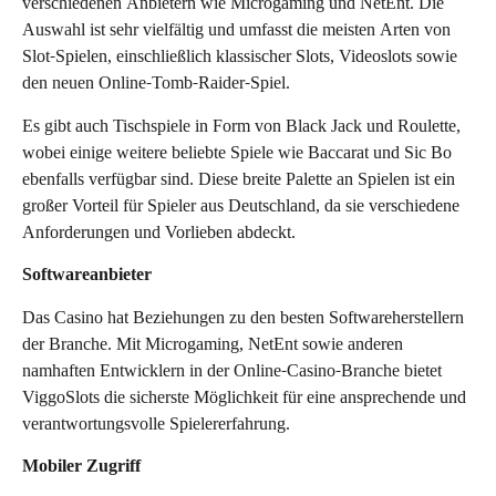
verschiedenen Anbietern wie Microgaming und NetEnt. Die
Auswahl ist sehr vielfältig und umfasst die meisten Arten von
Slot-Spielen, einschließlich klassischer Slots, Videoslots sowie
den neuen Online-Tomb-Raider-Spiel.
Es gibt auch Tischspiele in Form von Black Jack und Roulette,
wobei einige weitere beliebte Spiele wie Baccarat und Sic Bo
ebenfalls verfügbar sind. Diese breite Palette an Spielen ist ein
großer Vorteil für Spieler aus Deutschland, da sie verschiedene
Anforderungen und Vorlieben abdeckt.
Softwareanbieter
Das Casino hat Beziehungen zu den besten Softwareherstellern
der Branche. Mit Microgaming, NetEnt sowie anderen
namhaften Entwicklern in der Online-Casino-Branche bietet
ViggoSlots die sicherste Möglichkeit für eine ansprechende und
verantwortungsvolle Spielererfahrung.
Mobiler Zugriff