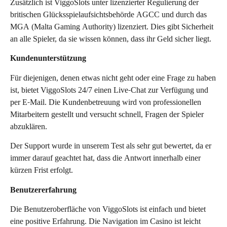
Zusätzlich ist ViggoSlots unter lizenzierter Regulierung der
britischen Glücksspielaufsichtsbehörde AGCC und durch das
MGA (Malta Gaming Authority) lizenziert. Dies gibt Sicherheit
an alle Spieler, da sie wissen können, dass ihr Geld sicher liegt.
Kundenunterstützung
Für diejenigen, denen etwas nicht geht oder eine Frage zu haben
ist, bietet ViggoSlots 24/7 einen Live-Chat zur Verfügung und
per E-Mail. Die Kundenbetreuung wird von professionellen
Mitarbeitern gestellt und versucht schnell, Fragen der Spieler
abzuklären.
Der Support wurde in unserem Test als sehr gut bewertet, da er
immer darauf geachtet hat, dass die Antwort innerhalb einer
kürzen Frist erfolgt.
Benutzererfahrung
Die Benutzeroberfläche von ViggoSlots ist einfach und bietet
eine positive Erfahrung. Die Navigation im Casino ist leicht