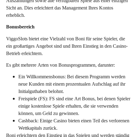
Auszahlungen sowie alle verfügbaren Spiele aus einer einzigen
Sicht an. Dies erleichtert das Management Ihres Kontos
erheblich.
Bonusbereich
ViggoSlots bietet eine Vielzahl von Boni für seine Spieler, die
ein großartiges Angebot sind und Ihren Einstieg in den Casino-
Betrieb erleichtern.
Es gibt mehrere Arten von Bonusprogrammen, darunter:
Ein Willkommensbonus: Bei diesem Programm werden
neue Kunden mit einem prozentualen Aufschlag auf ihr
Initialguthaben belohnt.
Freispiele (FS): FS sind eine Art Bonus, bei denen Spieler
einige kostenlose Spiele erhalten, die sie verwenden
können, um Geld zu gewinnen.
Cashback: Einige Casino bieten einen Teil des verlorenen
Wettkapitals zurück.
Boni erleichtern den Einstieg in das Spielen und werden ständig