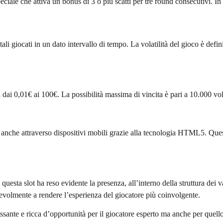
eciale che attiva un bonus di 3 o più scatti per tre round consecutivi. I
ali giocati in un dato intervallo di tempo. La volatilità del gioco è defin
dai 0,01€ ai 100€. La possibilità massima di vincita è pari a 10.000 vo
li anche attraverso dispositivi mobili grazie alla tecnologia HTML5. Que
 questa slot ha reso evidente la presenza, all’interno della struttura dei
tevolmente a rendere l’esperienza del giocatore più coinvolgente.
ssante e ricca d’opportunità per il giocatore esperto ma anche per quel