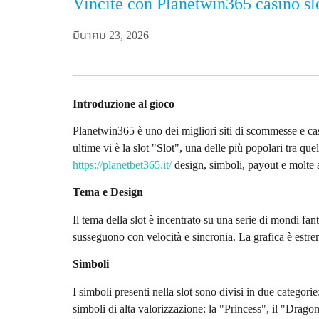
Vincite con Planetwin365 casinò sl
มีนาคม 23, 2026
Introduzione al gioco
Planetwin365 è uno dei migliori siti di scommesse e casi
ultime vi è la slot "Slot", una delle più popolari tra qu
https://planetbet365.it/
design, simboli, payout e molte a
Tema e Design
Il tema della slot è incentrato su una serie di mondi fa
susseguono con velocità e sincronia. La grafica è estre
Simboli
I simboli presenti nella slot sono divisi in due catego
simboli di alta valorizzazione: la "Princess", il "Dragon