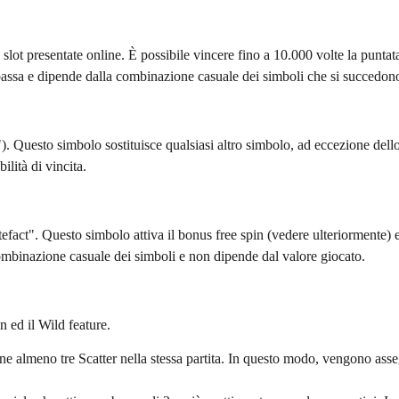
le slot presentate online. È possibile vincere fino a 10.000 volte la punt
bassa e dipende dalla combinazione casuale dei simboli che si succedono
"). Questo simbolo sostituisce qualsiasi altro simbolo, ad eccezione dello S
ilità di vincita.
efact". Questo simbolo attiva il bonus free spin (vedere ulteriormente) 
combinazione casuale dei simboli e non dipende dal valore giocato.
n ed il Wild feature.
iene almeno tre Scatter nella stessa partita. In questo modo, vengono asseg