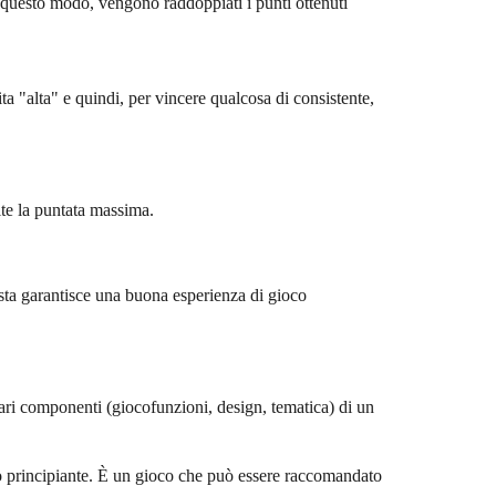
n questo modo, vengono raddoppiati i punti ottenuti
ita "alta" e quindi, per vincere qualcosa di consistente,
lte la puntata massima.
sta garantisce una buona esperienza di gioco
 vari componenti (giocofunzioni, design, tematica) di un
lo principiante. È un gioco che può essere raccomandato