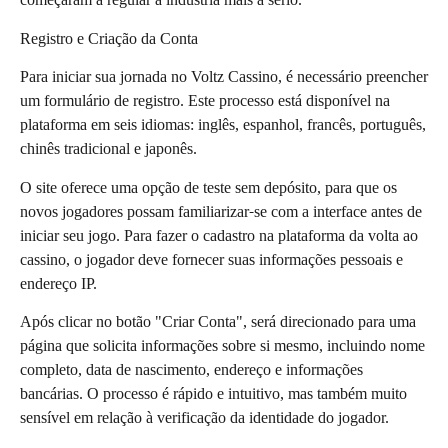
começaram a regular a indústria mais a sério.
Registro e Criação da Conta
Para iniciar sua jornada no Voltz Cassino, é necessário preencher
um formulário de registro. Este processo está disponível na
plataforma em seis idiomas: inglês, espanhol, francês, português,
chinês tradicional e japonês.
O site oferece uma opção de teste sem depósito, para que os
novos jogadores possam familiarizar-se com a interface antes de
iniciar seu jogo. Para fazer o cadastro na plataforma da volta ao
cassino, o jogador deve fornecer suas informações pessoais e
endereço IP.
Após clicar no botão "Criar Conta", será direcionado para uma
página que solicita informações sobre si mesmo, incluindo nome
completo, data de nascimento, endereço e informações
bancárias. O processo é rápido e intuitivo, mas também muito
sensível em relação à verificação da identidade do jogador.