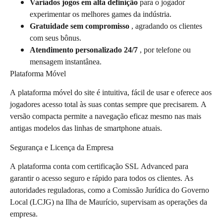
Variados jogos em alta definição
para o jogador
experimentar os melhores games da indústria.
Gratuidade sem compromisso
, agradando os clientes
com seus bônus.
Atendimento personalizado 24/7
, por telefone ou
mensagem instantânea.
Plataforma Móvel
A plataforma móvel do site é intuitiva, fácil de usar e oferece aos
jogadores acesso total às suas contas sempre que precisarem. A
versão compacta permite a navegação eficaz mesmo nas mais
antigas modelos das linhas de smartphone atuais.
Segurança e Licença da Empresa
A plataforma conta com certificação SSL Advanced para
garantir o acesso seguro e rápido para todos os clientes. As
autoridades reguladoras, como a Comissão Jurídica do Governo
Local (LCJG) na Ilha de Maurício, supervisam as operações da
empresa.