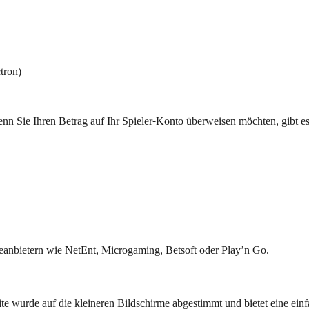
tron)
enn Sie Ihren Betrag auf Ihr Spieler-Konto überweisen möchten, gibt e
anbietern wie NetEnt, Microgaming, Betsoft oder Play’n Go.
e wurde auf die kleineren Bildschirme abgestimmt und bietet eine ein