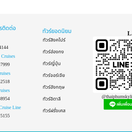
รติดต่อ
ทัวร์ยอดนิยม
L
ทัวร์สิงคโปร์
4144
ทัวร์ฮ่องกง
 Cruises
ทัวร์ญี่ปุ่น
97999
ruises
ทัวร์จอร์เจีย
92518
ทัวร์อังกฤษ
uises
@thaiphumskyli
38954
ทัวร์อิตาลี
Cruise Line
ทัวร์ฝรั่งเศส
55155