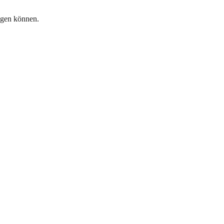
egen können.