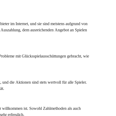
ieter im Internet, und sie sind meistens aufgrund von
en Auszahlung, dem ausreichenden Angebot an Spielen
e Probleme mit Glücksspielausschüttungen gebracht, wie
 und die Aktionen sind stets wertvoll für alle Spieler.
ät.
eler willkommen ist. Sowohl Zahlmethoden als auch
ehr erfreulich.