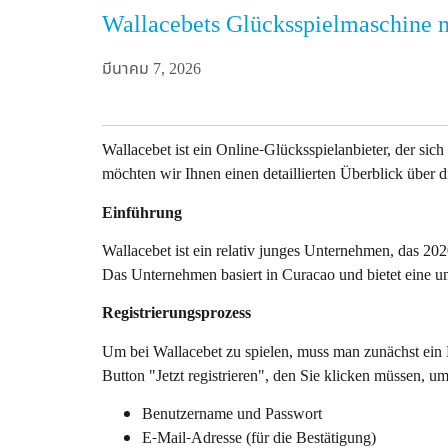
Wallacebets Glücksspielmaschine 
มีนาคม 7, 2026
Wallacebet ist ein Online-Glücksspielanbieter, der sic
möchten wir Ihnen einen detaillierten Überblick über 
Einführung
Wallacebet ist ein relativ junges Unternehmen, das 2
Das Unternehmen basiert in Curacao und bietet eine u
Registrierungsprozess
Um bei Wallacebet zu spielen, muss man zunächst ein K
Button "Jetzt registrieren", den Sie klicken müssen, 
Benutzername und Passwort
E-Mail-Adresse (für die Bestätigung)