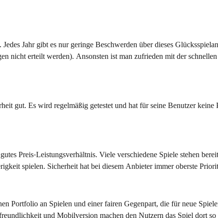
 Jedes Jahr gibt es nur geringe Beschwerden über dieses Glücksspielanb
n nicht erteilt werden). Ansonsten ist man zufrieden mit der schnell
rheit gut. Es wird regelmäßig getestet und hat für seine Benutzer kein
utes Preis-Leistungsverhältnis. Viele verschiedene Spiele stehen bereit,
eit spielen. Sicherheit hat bei diesem Anbieter immer oberste Priorit
hen Portfolio an Spielen und einer fairen Gegenpart, die für neue Spi
eundlichkeit und Mobilversion machen den Nutzern das Spiel dort so s