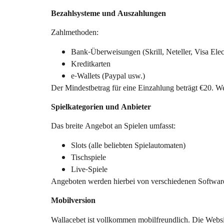
Bezahlsysteme und Auszahlungen
Zahlmethoden:
Bank-Überweisungen (Skrill, Neteller, Visa Elec
Kreditkarten
e-Wallets (Paypal usw.)
Der Mindestbetrag für eine Einzahlung beträgt €20. W
Spielkategorien und Anbieter
Das breite Angebot an Spielen umfasst:
Slots (alle beliebten Spielautomaten)
Tischspiele
Live-Spiele
Angeboten werden hierbei von verschiedenen Software
Mobilversion
Wallacebet ist vollkommen mobilfreundlich. Die Websit