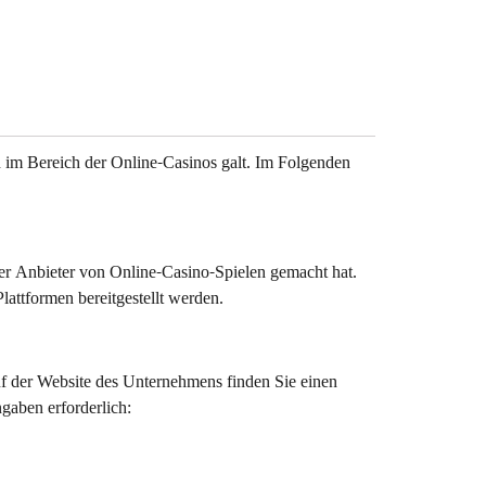
en im Bereich der Online-Casinos galt. Im Folgenden
ger Anbieter von Online-Casino-Spielen gemacht hat.
lattformen bereitgestellt werden.
uf der Website des Unternehmens finden Sie einen
gaben erforderlich: