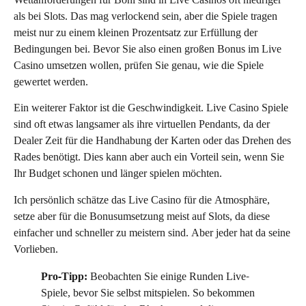
Wettanforderungen für Boni sind in Live Casinos oft niedriger
als bei Slots. Das mag verlockend sein, aber die Spiele tragen
meist nur zu einem kleinen Prozentsatz zur Erfüllung der
Bedingungen bei. Bevor Sie also einen großen Bonus im Live
Casino umsetzen wollen, prüfen Sie genau, wie die Spiele
gewertet werden.
Ein weiterer Faktor ist die Geschwindigkeit. Live Casino Spiele
sind oft etwas langsamer als ihre virtuellen Pendants, da der
Dealer Zeit für die Handhabung der Karten oder das Drehen des
Rades benötigt. Dies kann aber auch ein Vorteil sein, wenn Sie
Ihr Budget schonen und länger spielen möchten.
Ich persönlich schätze das Live Casino für die Atmosphäre,
setze aber für die Bonusumsetzung meist auf Slots, da diese
einfacher und schneller zu meistern sind. Aber jeder hat da seine
Vorlieben.
Pro-Tipp:
Beobachten Sie einige Runden Live-
Spiele, bevor Sie selbst mitspielen. So bekommen