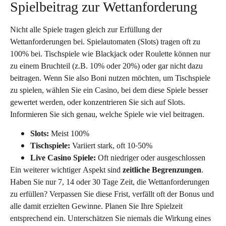
Spielbeitrag zur Wettanforderung
Nicht alle Spiele tragen gleich zur Erfüllung der
Wettanforderungen bei. Spielautomaten (Slots) tragen oft zu
100% bei. Tischspiele wie Blackjack oder Roulette können nur
zu einem Bruchteil (z.B. 10% oder 20%) oder gar nicht dazu
beitragen. Wenn Sie also Boni nutzen möchten, um Tischspiele
zu spielen, wählen Sie ein Casino, bei dem diese Spiele besser
gewertet werden, oder konzentrieren Sie sich auf Slots.
Informieren Sie sich genau, welche Spiele wie viel beitragen.
Slots:
Meist 100%
Tischspiele:
Variiert stark, oft 10-50%
Live Casino Spiele:
Oft niedriger oder ausgeschlossen
Ein weiterer wichtiger Aspekt sind
zeitliche Begrenzungen
.
Haben Sie nur 7, 14 oder 30 Tage Zeit, die Wettanforderungen
zu erfüllen? Verpassen Sie diese Frist, verfällt oft der Bonus und
alle damit erzielten Gewinne. Planen Sie Ihre Spielzeit
entsprechend ein. Unterschätzen Sie niemals die Wirkung eines