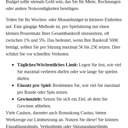
Budget sollte niemals Geld sein, das Sie für Miete, Rechnungen
oder andere Notwendigkeiten benötigen.
Teilen Sie Ihr Wochen- oder Monatsbudget in kleinere Einheiten
auf. Eine gängige Methode ist, pro Spielsitzung nur einen
kleinen Prozentsatz Ihrer Gesamtbankroll einzusetzen, oft
zwischen 1% und 5%. Das bedeutet, wenn Ihre Bankroll 500€
beträgt, sollten Sie pro Sitzung maximal 5€ bis 25€ setzen. Dies
schützt Sie vor schnellen Verlusten.
Tägliches/Wöchentliches Limit:
Legen Sie fest, wie viel
Sie maximal verlieren dürfen oder wie lange Sie spielen
dürfen.
Einsatz pro Spiel:
Bestimmen Sie, wie viel Sie maximal
pro Runde oder Spin setzen.
Gewinnziele:
Setzen Sie sich ein Ziel, ab dem Sie
Gewinne abheben.
Viele Casinos, darunter auch Bonuskong Casino, bieten
Werkzeuge zur Limitsetzung an. Nutzen Sie diese! Sie können
Einzahlungslimits, Verlustlimits oder Sitzungsdauerlimits