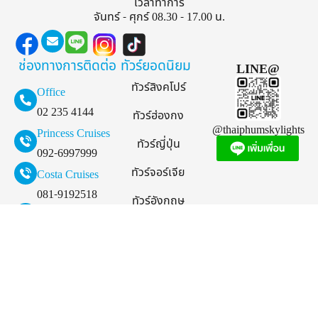
เวลาทำการ
จันทร์ - ศุกร์ 08.30 - 17.00 น.
ช่องทางการติดต่อ
ทัวร์ยอดนิยม
LINE@
ทัวร์สิงคโปร์
Office
02 235 4144
ทัวร์ฮ่องกง
@thaiphumskylights
Princess Cruises
ทัวร์ญี่ปุ่น
092-6997999
ทัวร์จอร์เจีย
Costa Cruises
081-9192518
ทัวร์อังกฤษ
MSC Cruises
ทัวร์อิตาลี
094-9938954
Disney Cruise
ทัวร์ฝรั่งเศส
Line
062-4955155