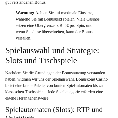
gut verstandenen Bonus.
Warnung:
Achten Sie auf maximale Einsätze,
während Sie mit Bonusgeld spielen. Viele Casinos
setzen eine Obergrenze, z.B. 5€ pro Spin, und
wenn Sie diese überschreiten, kann der Bonus
verfallen.
Spielauswahl und Strategie:
Slots und Tischspiele
Nachdem Sie die Grundlagen der Bonusnutzung verstanden
haben, widmen wir uns der Spielauswahl. Bonuskong Casino
bietet eine breite Palette, von bunten Spielautomaten bis zu
klassischen Tischspielen. Jede Spielkategorie erfordert eine
eigene Herangehensweise.
Spielautomaten (Slots): RTP und