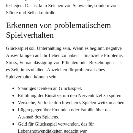
festlegen. Das ist kein Zeichen von Schwäche, sondern von
Stärke und Selbstkontrolle.
Erkennen von problematischem
Spielverhalten
Glücksspiel soll Unterhaltung sein. Wenn es beginnt, negative
Auswirkungen auf Ihr Leben zu haben – finanzielle Probleme,
Stress, Vernachlässigung von Pflichten oder Beziehungen – ist
es Zeit, innezuhalten. Anzeichen für problematisches
Spielverhalten können sein:
Ständiges Denken an Glücksspiel.
Erhöhung der Einsätze, um den Nervenkitzel zu spüren.
Versuche, Verluste durch weiteres Spielen wettzumachen.
Lügen gegenüber Freunden oder Familie über das
Ausmaß des Spielens.
Geld für Glücksspiel verwenden, das für
Lebensnotwendigkeiten gedacht war.