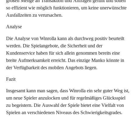
großen Menge an Transaktion und Anfragen gefüllt und sollen
so effizient wie möglich funktionieren, um keine unerwünschte
Ausfallzeiten zu verursachen.
Analyse
Die Analyse von Winrolla kann als durchweg positiv beurteilt
werden. Die Spielangebote, die Sicherheit und der
Kundenservice haben für sich allein genommen bereits eine
breite Aufmerksamkeit erreicht. Das einzige Manko könnte in
der Verfügbarkeit des mobilen Angebots liegen.
Fazit
Insgesamt kann man sagen, dass Winrolla ein sehr guter Weg ist,
um neue Spieler anzulocken und für regelmäßiges Glücksspiel
zu begeistern. Die Auswahl der Spiele bietet eine Vielfalt von
Spielen an verschiedenen Niveaus des Schwierigkeitsgrades.