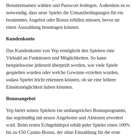
Benutzernamen wählen und Passwort festlegen. Außerdem ist es
notwendig, dass neue Spieler die Umsatzbedingungen für ein
bestimmtes Angebot oder Bonus erfüllen müssen, bevor sie
einen Auszahlung beantragen können.
Kundenkonto
Das Kundenkonto von Yep ermöglicht den Spielern eine
Vielzahl an Funktionen und Möglichkeiten. So kann
beispielsweise jederzeit überprüft werden, wie viele Spiele
gespielten wurden oder welche Gewinne erzielten wurden,
sodass Spieler leicht erkennen können, ob sie eine höhere
Einsätzmöglichkeit haben könnten.
Bonusangebot
Yep bietet seinen Spielern ein umfangreiches Bonusprogramm,
das regelmäßig mit neuen Angeboten und Aktionen erweitert
wird. Beim ersten Echtgelddepot erhält jeder Spieler einen 100%
bis zu €50 Casino-Bonus, der ohne Einzahlung für die erste