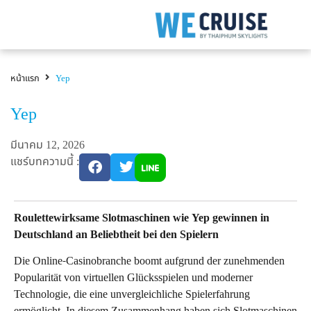
หน้าแรก
Yep
Yep
มีนาคม 12, 2026
แชร์บทความนี้ :
Roulettewirksame Slotmaschinen wie Yep gewinnen in
Deutschland an Beliebtheit bei den Spielern
Die Online-Casinobranche boomt aufgrund der zunehmenden
Popularität von virtuellen Glücksspielen und moderner
Technologie, die eine unvergleichliche Spielerfahrung