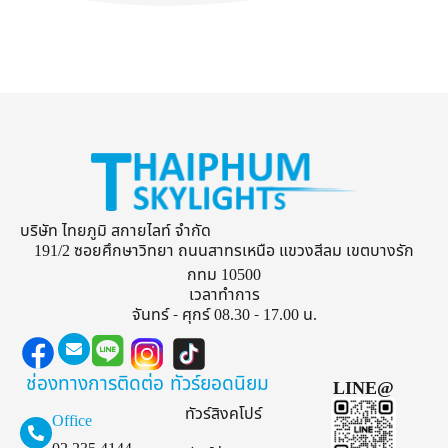
บริษัท ไทยภูมิ สกายไลท์ จำกัด
191/2 ซอยศึกษาวิทยา ถนนสาทรเหนือ แขวงสีลม เขตบางรัก
กทม 10500
เวลาทำการ
จันทร์ - ศุกร์ 08.30 - 17.00 น.
ช่องทางการติดต่อ
ทัวร์ยอดนิยม
LINE@
ทัวร์สิงคโปร์
Office