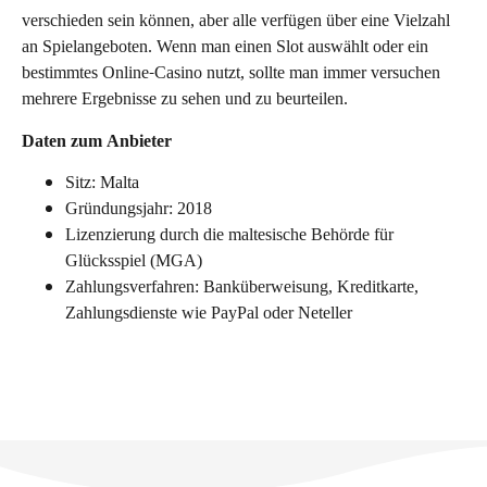
verschieden sein können, aber alle verfügen über eine Vielzahl
an Spielangeboten. Wenn man einen Slot auswählt oder ein
bestimmtes Online-Casino nutzt, sollte man immer versuchen
mehrere Ergebnisse zu sehen und zu beurteilen.
Daten zum Anbieter
Sitz: Malta
Gründungsjahr: 2018
Lizenzierung durch die maltesische Behörde für
Glücksspiel (MGA)
Zahlungsverfahren: Banküberweisung, Kreditkarte,
Zahlungsdienste wie PayPal oder Neteller