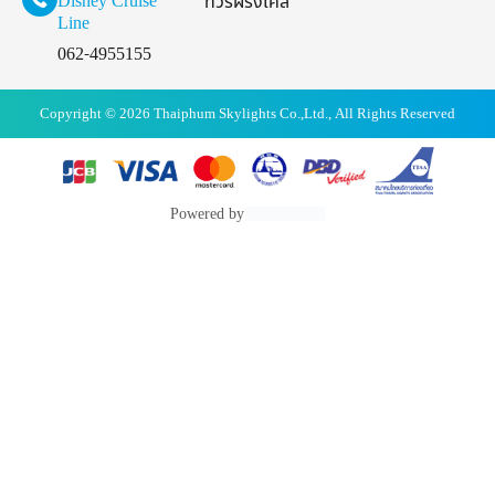
Disney Cruise
ทัวร์ฝรั่งเศส
Line
062-4955155
Copyright © 2026 Thaiphum Skylights Co.,Ltd., All Rights Reserved
Powered by