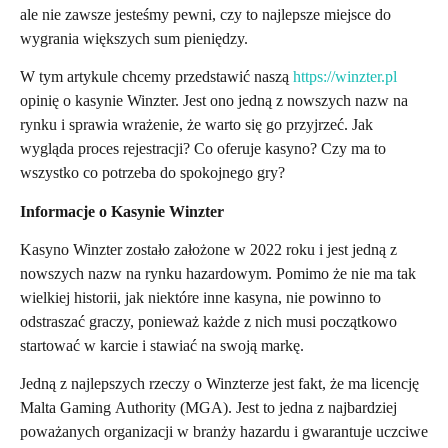
ale nie zawsze jesteśmy pewni, czy to najlepsze miejsce do
wygrania większych sum pieniędzy.
W tym artykule chcemy przedstawić naszą
https://winzter.pl
opinię o kasynie Winzter. Jest ono jedną z nowszych nazw na
rynku i sprawia wrażenie, że warto się go przyjrzeć. Jak
wygląda proces rejestracji? Co oferuje kasyno? Czy ma to
wszystko co potrzeba do spokojnego gry?
Informacje o Kasynie Winzter
Kasyno Winzter zostało założone w 2022 roku i jest jedną z
nowszych nazw na rynku hazardowym. Pomimo że nie ma tak
wielkiej historii, jak niektóre inne kasyna, nie powinno to
odstraszać graczy, ponieważ każde z nich musi początkowo
startować w karcie i stawiać na swoją markę.
Jedną z najlepszych rzeczy o Winzterze jest fakt, że ma licencję
Malta Gaming Authority (MGA). Jest to jedna z najbardziej
poważanych organizacji w branży hazardu i gwarantuje uczciwe