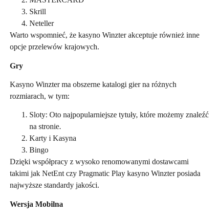
MASTERCARD
Skrill
Neteller
Warto wspomnieć, że kasyno Winzter akceptuje również inne
opcje przelewów krajowych.
Gry
Kasyno Winzter ma obszerne katalogi gier na różnych
rozmiarach, w tym:
Sloty: Oto najpopularniejsze tytuły, które możemy znaleźć
na stronie.
Karty i Kasyna
Bingo
Dzięki współpracy z wysoko renomowanymi dostawcami
takimi jak NetEnt czy Pragmatic Play kasyno Winzter posiada
najwyższe standardy jakości.
Wersja Mobilna