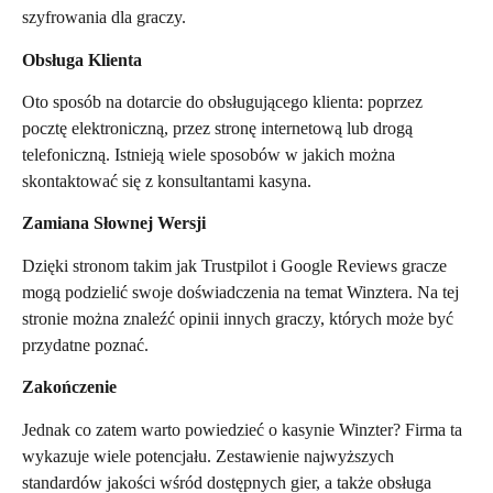
szyfrowania dla graczy.
Obsługa Klienta
Oto sposób na dotarcie do obsługującego klienta: poprzez
pocztę elektroniczną, przez stronę internetową lub drogą
telefoniczną. Istnieją wiele sposobów w jakich można
skontaktować się z konsultantami kasyna.
Zamiana Słownej Wersji
Dzięki stronom takim jak Trustpilot i Google Reviews gracze
mogą podzielić swoje doświadczenia na temat Winztera. Na tej
stronie można znaleźć opinii innych graczy, których może być
przydatne poznać.
Zakończenie
Jednak co zatem warto powiedzieć o kasynie Winzter? Firma ta
wykazuje wiele potencjału. Zestawienie najwyższych
standardów jakości wśród dostępnych gier, a także obsługa