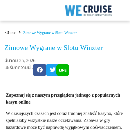
หน้าแรก
Zimowe Wygrane w Slotu Winzter
Zimowe Wygrane w Slotu Winzter
มีนาคม 25, 2026
แชร์บทความนี้ :
Zapoznaj się z naszym przeglądem jednego z popularnych
kasyn online
W dzisiejszych czasach jest coraz trudniej znaleźć kasyno, które
spełniałoby wszystkie nasze oczekiwania. Zabawa w gry
hazardowe może być naprawdę wyjątkowym doświadczeniem,